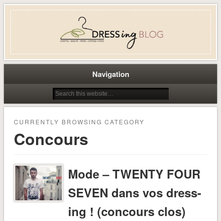
Dress-ing – Blog lifestyle beauté
mode à Caen
Navigation
CURRENTLY BROWSING CATEGORY
Concours
Mode – TWENTY FOUR
SEVEN dans vos dress-
ing ! (concours clos)