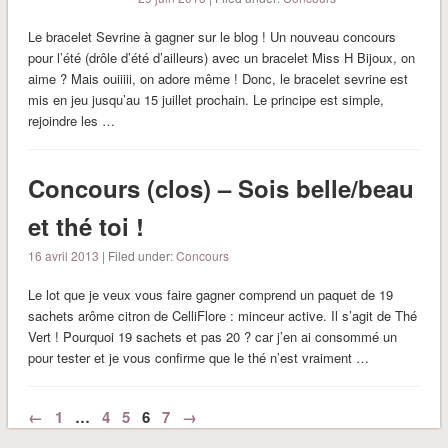
Le bracelet Sevrine à gagner sur le blog ! Un nouveau concours
pour l’été (drôle d’été d’ailleurs) avec un bracelet Miss H Bijoux, on
aime ? Mais ouiiiii, on adore même ! Donc, le bracelet sevrine est
mis en jeu jusqu’au 15 juillet prochain. Le principe est simple,
rejoindre les …
Concours (clos) – Sois belle/beau
et thé toi !
16 avril 2013
| Filed under:
Concours
Le lot que je veux vous faire gagner comprend un paquet de 19
sachets arôme citron de CelliFlore : minceur active. Il s’agit de Thé
Vert ! Pourquoi 19 sachets et pas 20 ? car j’en ai consommé un
pour tester et je vous confirme que le thé n’est vraiment …
←
1
…
4
5
6
7
→