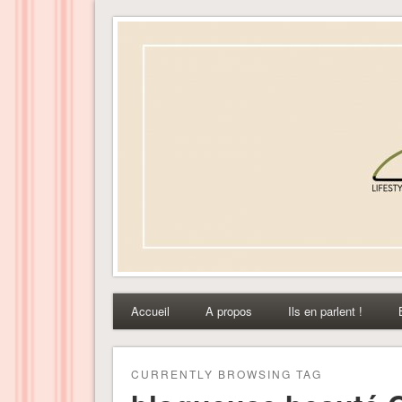
Dress-ing – Blog lifest
Accueil
A propos
Ils en parlent !
CURRENTLY BROWSING TAG