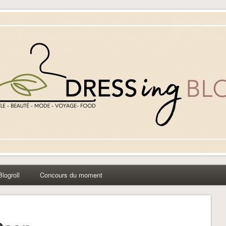
yle beauté mode à Caen
Blogroll
Concours du moment