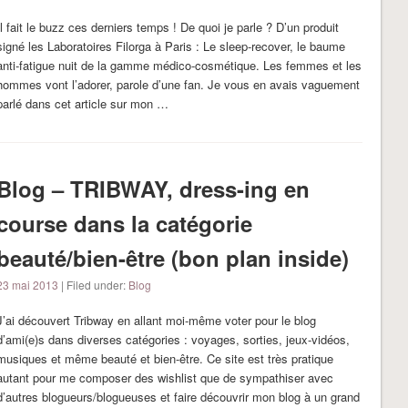
Il fait le buzz ces derniers temps ! De quoi je parle ? D’un produit
signé les Laboratoires Filorga à Paris : Le sleep-recover, le baume
anti-fatigue nuit de la gamme médico-cosmétique. Les femmes et les
hommes vont l’adorer, parole d’une fan. Je vous en avais vaguement
parlé dans cet article sur mon …
Blog – TRIBWAY, dress-ing en
course dans la catégorie
beauté/bien-être (bon plan inside)
23 mai 2013
| Filed under:
Blog
J’ai découvert Tribway en allant moi-même voter pour le blog
d’ami(e)s dans diverses catégories : voyages, sorties, jeux-vidéos,
musiques et même beauté et bien-être. Ce site est très pratique
autant pour me composer des wishlist que de sympathiser avec
d’autres blogueurs/blogueuses et faire découvrir mon blog à un grand