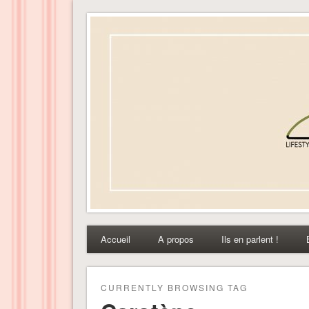
Dress-ing – Blog lifest
Accueil
A propos
Ils en parlent !
CURRENTLY BROWSING TAG