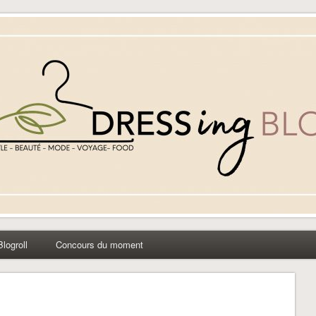
yle beauté mode à Caen
Blogroll
Concours du moment