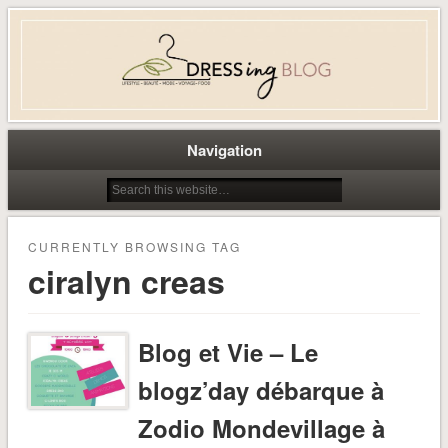
Dress-ing – Blog lifestyle beauté
mode à Caen
Navigation
CURRENTLY BROWSING TAG
ciralyn creas
Blog et Vie – Le
blogz’day débarque à
Zodio Mondevillage à