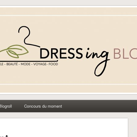
yle beauté mode à Caen
Blogroll
Concours du moment