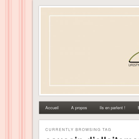
Dress-ing – Blog lifest
Accueil
A propos
Ils en parlent !
CURRENTLY BROWSING TAG