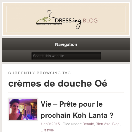
Dress-ing – Blog lifestyle beauté
mode à Caen
Navigation
CURRENTLY BROWSING TAG
crèmes de douche Oé
Vie – Prête pour le
prochain Koh Lanta ?
1 août 2015
| Filed under:
Beauté
,
Bien-être
,
Blog
,
Lifestyle