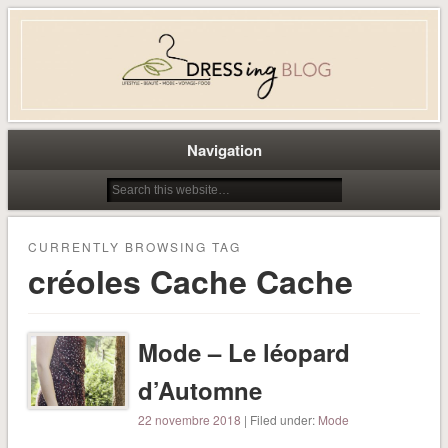
Dress-ing – Blog lifestyle beauté
mode à Caen
Navigation
CURRENTLY BROWSING TAG
créoles Cache Cache
Mode – Le léopard
d’Automne
22 novembre 2018
| Filed under:
Mode