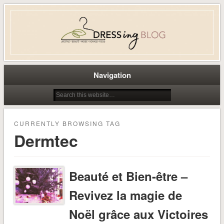
Dress-ing – Blog lifestyle beauté
mode à Caen
Navigation
CURRENTLY BROWSING TAG
Dermtec
Beauté et Bien-être –
Revivez la magie de
Noël grâce aux Victoires