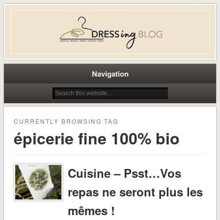
Dress-ing – Blog lifestyle beauté
mode à Caen
Navigation
CURRENTLY BROWSING TAG
épicerie fine 100% bio
Cuisine – Psst…Vos
repas ne seront plus les
mêmes !