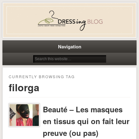
Dress-ing – Blog lifestyle beauté
mode à Caen
Navigation
CURRENTLY BROWSING TAG
filorga
Beauté – Les masques
en tissus qui on fait leur
preuve (ou pas)