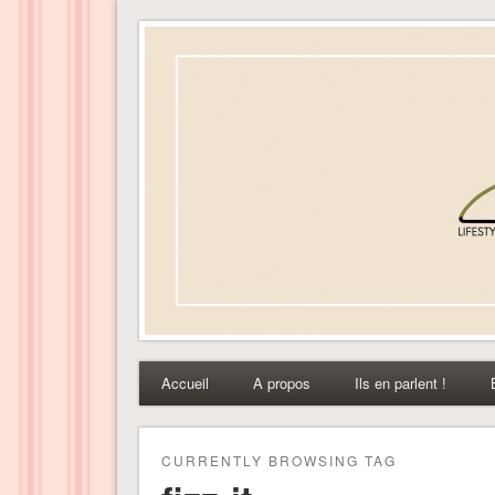
Dress-ing – Blog lifest
Accueil
A propos
Ils en parlent !
CURRENTLY BROWSING TAG