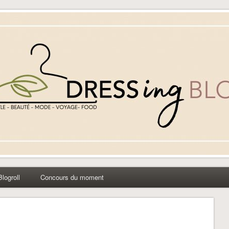
yle beauté mode à Caen
Blogroll
Concours du moment