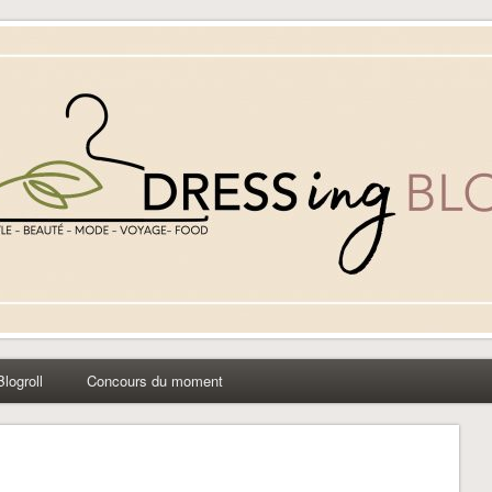
yle beauté mode à Caen
Blogroll
Concours du moment