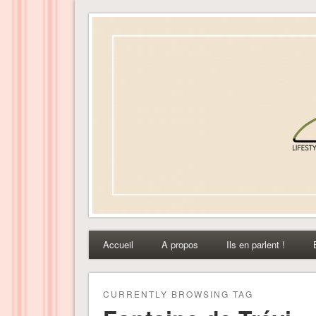
Dress-ing – Blog lifest
Accueil
A propos
Ils en parlent !
CURRENTLY BROWSING TAG