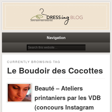
Dress-ing – Blog lifestyle beauté
mode à Caen
Navigation
CURRENTLY BROWSING TAG
Le Boudoir des Cocottes
Beauté – Ateliers
printaniers par les VDB
(concours Instagram