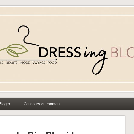
yle beauté mode à Caen
Blogroll
Concours du moment