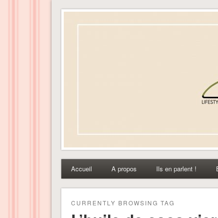
Dress-ing – Blog lifest
Accueil
A propos
Ils en parlent !
CURRENTLY BROWSING TAG