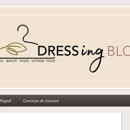
yle beauté mode à Caen
Blogroll
Concours du moment