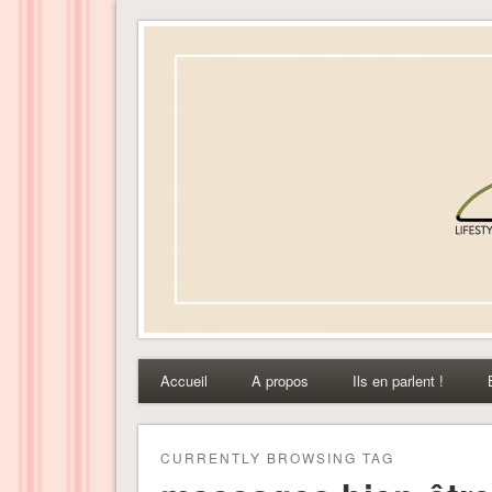
Dress-ing – Blog lifest
Accueil
A propos
Ils en parlent !
CURRENTLY BROWSING TAG