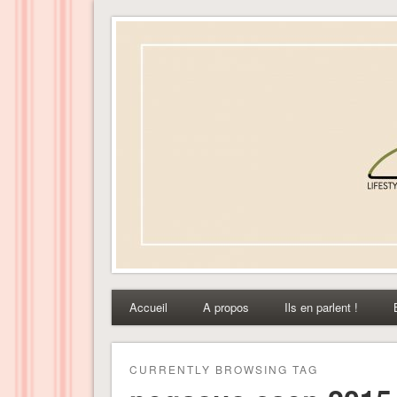
Dress-ing – Blog lifest
Accueil
A propos
Ils en parlent !
CURRENTLY BROWSING TAG