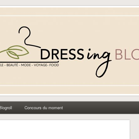
yle beauté mode à Caen
Blogroll
Concours du moment