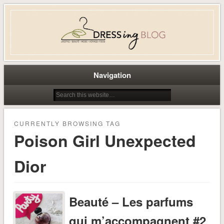
Dress-ing – Blog lifestyle beauté
mode à Caen
Navigation
CURRENTLY BROWSING TAG
Poison Girl Unexpected
Dior
Beauté – Les parfums
qui m’accompagnent #2