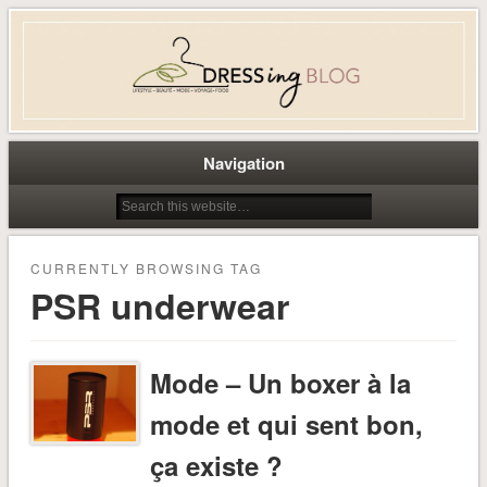
Dress-ing – Blog lifestyle beauté
mode à Caen
Navigation
CURRENTLY BROWSING TAG
PSR underwear
Mode – Un boxer à la
mode et qui sent bon,
ça existe ?