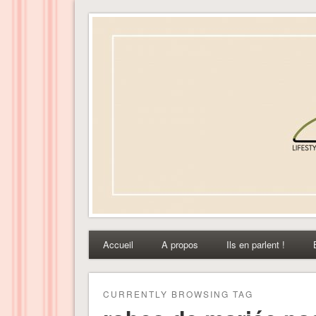
Dress-ing – Blog lifest
Accueil
A propos
Ils en parlent !
CURRENTLY BROWSING TAG