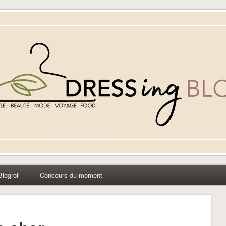
yle beauté mode à Caen
Blogroll
Concours du moment