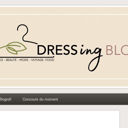
yle beauté mode à Caen
Blogroll
Concours du moment