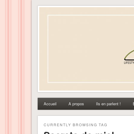
Dress-ing – Blog lifest
Accueil
A propos
Ils en parlent !
CURRENTLY BROWSING TAG