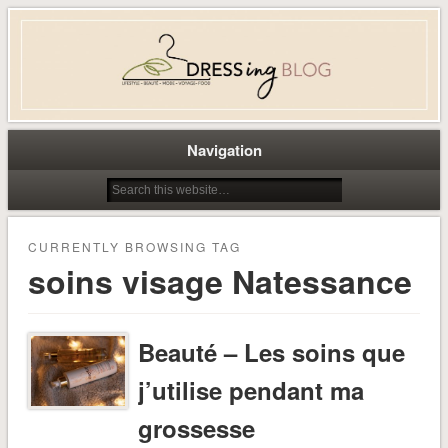
Dress-ing – Blog lifestyle beauté
mode à Caen
Navigation
CURRENTLY BROWSING TAG
soins visage Natessance
Beauté – Les soins que
j’utilise pendant ma
grossesse