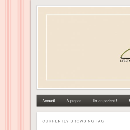
Dress-ing – Blog lifest
Accueil
A propos
Ils en parlent !
CURRENTLY BROWSING TAG