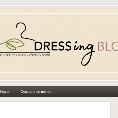
yle beauté mode à Caen
Blogroll
Concours du moment