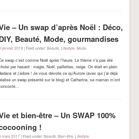
Vie – Un swap d’après Noël : Déco,
DIY, Beauté, Mode, gourmandises
9 janvier 2019
| Filed under:
Beauté
,
Lifestyle
,
Mode
Ce swap c’est comme Noël après l’heure. Le thème n’a pas été
choisi par hasard : magie, Noël, paillettes, neige. On était en plein
dedans et j’adore ! Je vous dévoile ce qu’Aurore (avec qui j’ai déjà
réalisé un swap présenté sur le blog) et Catherine, sa maman m’ont
concocté…
Vie et bien-être – Un SWAP 100%
cocooning !
3 mars 2017
| Filed under:
Beauté
,
Bien-être
,
Lifestyle