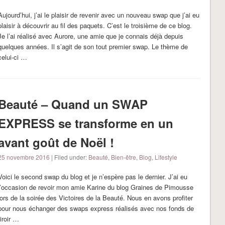
Aujourd’hui, j’ai le plaisir de revenir avec un nouveau swap que j’ai eu
plaisir à découvrir au fil des paquets. C’est le troisième de ce blog.
Je l’ai réalisé avec Aurore, une amie que je connais déjà depuis
quelques années. Il s’agit de son tout premier swap. Le thème de
celui-ci …
Beauté – Quand un SWAP
EXPRESS se transforme en un
avant goût de Noël !
25 novembre 2016
| Filed under:
Beauté
,
Bien-être
,
Blog
,
Lifestyle
Voici le second swap du blog et je n’espère pas le dernier. J’ai eu
l’occasion de revoir mon amie Karine du blog Graines de Pimousse
lors de la soirée des Victoires de la Beauté. Nous en avons profiter
pour nous échanger des swaps express réalisés avec nos fonds de
tiroir …