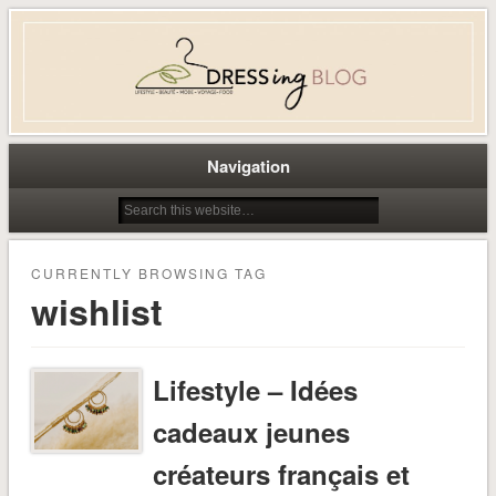
Dress-ing – Blog lifestyle beauté
mode à Caen
Navigation
CURRENTLY BROWSING TAG
wishlist
Lifestyle – Idées
cadeaux jeunes
créateurs français et