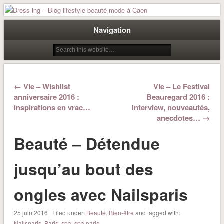
Dress-ing – Blog lifestyle beauté
Navigation
mode à Caen
← Vie – Wishlist
Vie – Le Festival
anniversaire 2016 :
Beauregard 2016 :
inspirations en vrac…
interview, nouveautés,
anecdotes… →
Beauté – Détendue
jusqu’au bout des
ongles avec Nailsparis
25 juin 2016 | Filed under:
Beauté
,
Bien-être
and tagged with:
Nailsparis
,
Paris
,
spa
,
spa paris