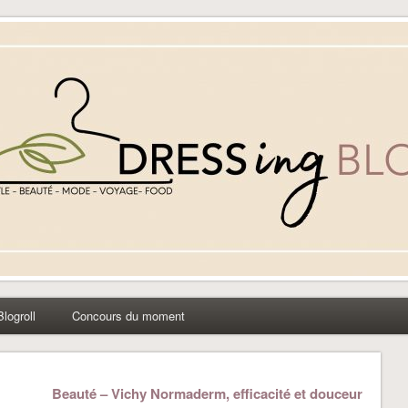
yle beauté mode à Caen
Blogroll
Concours du moment
Beauté – Vichy Normaderm, efficacité et douceur