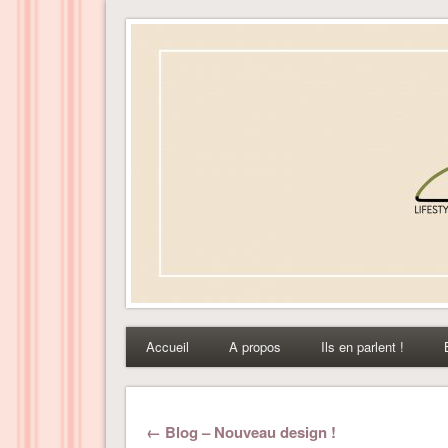
Dress-ing – Blog lifest
Accueil
A propos
Ils en parlent !
← Blog – Nouveau design !