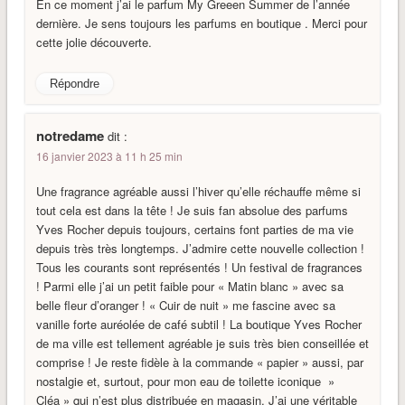
En ce moment j’ai le parfum My Greeen Summer de l’année
dernière. Je sens toujours les parfums en boutique . Merci pour
cette jolie découverte.
Répondre
notredame
dit :
16 janvier 2023 à 11 h 25 min
Une fragrance agréable aussi l’hiver qu’elle réchauffe même si
tout cela est dans la tête ! Je suis fan absolue des parfums
Yves Rocher depuis toujours, certains font parties de ma vie
depuis très très longtemps. J’admire cette nouvelle collection !
Tous les courants sont représentés ! Un festival de fragrances
! Parmi elle j’ai un petit faible pour « Matin blanc » avec sa
belle fleur d’oranger ! « Cuir de nuit » me fascine avec sa
vanille forte auréolée de café subtil ! La boutique Yves Rocher
de ma ville est tellement agréable je suis très bien conseillée et
comprise ! Je reste fidèle à la commande « papier » aussi, par
nostalgie et, surtout, pour mon eau de toilette iconique »
Cléa » qui n’est plus distribuée en magasin. J’ai une véritable