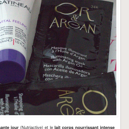
ante jour
(Nutriactive) et le
lait corps nourrissant intense