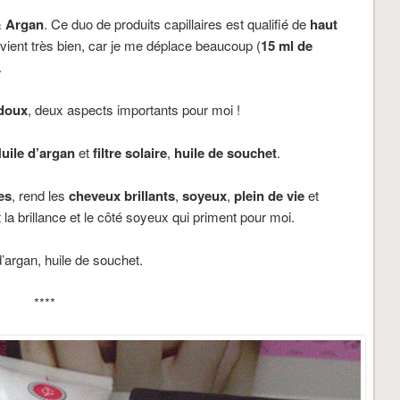
& Argan
. Ce duo de produits capillaires est qualifié de
haut
vient très bien, car je me déplace beaucoup (
15 ml de
.
 doux
, deux aspects importants pour moi !
uile d’argan
et
filtre solaire
,
huile de souchet
.
es
, rend les
cheveux brillants
,
soyeux
,
plein de vie
et
 la brillance et le côté soyeux qui priment pour moi.
’argan, huile de souchet.
****