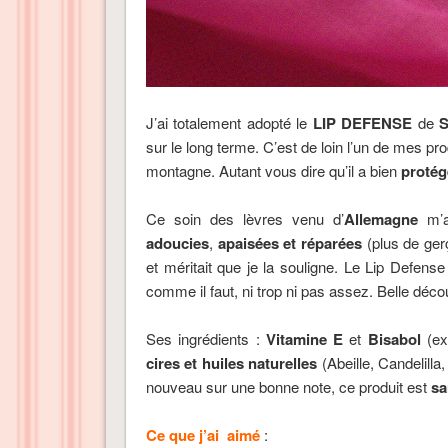
J’ai totalement adopté le
LIP DEFENSE
de
sur le long terme. C’est de loin l’un de mes pr
montagne. Autant vous dire qu’il a bien
protég
Ce soin des lèvres venu d’
Allemagne
m’
adoucies
,
apaisées et réparées
(plus de gerçu
et méritait que je la souligne. Le Lip Defens
comme il faut, ni trop ni pas assez. Belle décou
Ses ingrédients :
Vitamine E
et
Bisabol
(ex
cires et huiles naturelles
(Abeille, Candelilla
nouveau sur une bonne note, ce produit est
sa
Ce que j’ai aimé
: