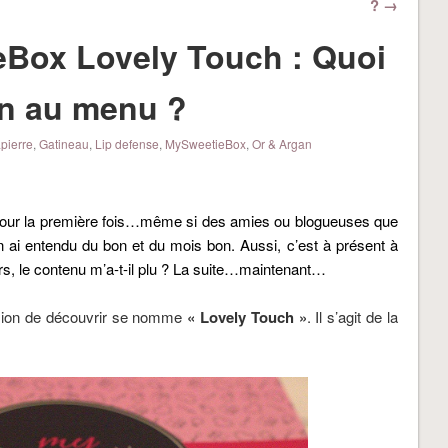
? →
Box Lovely Touch : Quoi
on au menu ?
apierre
,
Gatineau
,
Lip defense
,
MySweetieBox
,
Or & Argan
our la première fois…même si des amies ou blogueuses que
’en ai entendu du bon et du mois bon. Aussi, c’est à présent à
s, le contenu m’a-t-il plu ? La suite…maintenant…
asion de découvrir se nomme
« Lovely Touch »
. Il s’agit de la