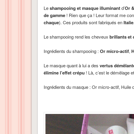
Le
shampooing et masque illuminant
d’
Or 
de gamme
! Rien que ça ! Leur format me con
chaque
). Ces produits sont fabriqués en
Italie
Le shampooing rend les cheveux
brillants et
Ingrédients du shampooing :
Or micro-actif
,
H
Le masque quant à lui a des
vertus démêlant
élimine l’effet crépu
! Là, c’est le démêlage et
Ingrédients du masque : Or micro-actif, Huile d