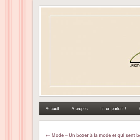
Dress-ing – Blog lifest
Accueil
A propos
Ils en parlent !
← Mode – Un boxer à la mode et qui sent b