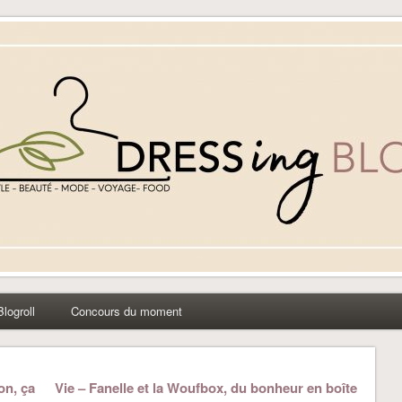
yle beauté mode à Caen
Blogroll
Concours du moment
on, ça
Vie – Fanelle et la Woufbox, du bonheur en boîte