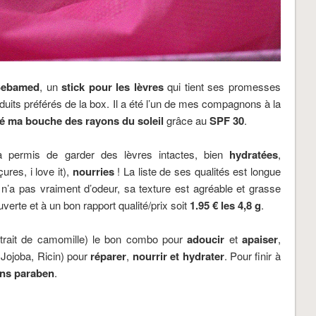
Sebamed
, un
stick pour les lèvres
qui tient ses promesses
oduits préférés de la box. Il a été l’un de mes compagnons à la
é ma bouche des rayons du soleil
grâce au
SPF 30
.
a permis de garder des lèvres intactes, bien
hydratées
,
res, i love it),
nourries
! La liste de ses qualités est longue
e n’a pas vraiment d’odeur, sa texture est agréable et
grasse
verte et à un bon rapport qualité/prix soit
1.95 € les 4,8 g
.
trait de camomille) le bon combo pour
adoucir
et
apaiser
,
, Jojoba, Ricin) pour
réparer
,
nourrir et hydrater
. Pour finir à
ns paraben
.