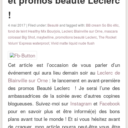
et promos beauté Leclerc
!
4 mai 2017 | Filed under:
Beauté
and tagged with:
BB cream So Bio étic
,
fond de teint Healthy Mix Bourjois
,
Leclerc Blainville sur Orne
,
mascara
colossal Big Shot
,
maybelline
,
promotions beauté Leclerc
,
The Rocket
Volum' Express waterproof
,
Vivid matte liquid nude flush
Cet article est l’occasion de vous parler d’un
événement qui aura lieu demain soir au
Leclerc de
Blainville sur Orne
: le lancement en avant-première
des promos Beauté Leclerc ! Je serai l’une des
ambassadrices de la soirée avec d’autres copines
blogueuses. Suivez-moi sur
Instagram
et
Facebook
pour en savoir plus et être informé(e) des bons
plans avant tout le monde ! Et si vous hésitez avant
de craquer, mon article pourra peut-être vous être