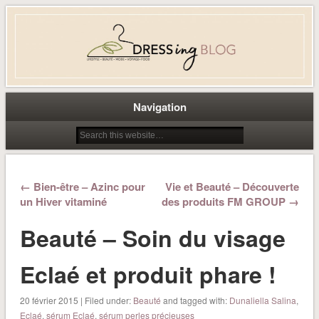
Dress-ing – Blog lifestyle beauté
mode à Caen
Navigation
← Bien-être – Azinc pour
Vie et Beauté – Découverte
un Hiver vitaminé
des produits FM GROUP →
Beauté – Soin du visage
Eclaé et produit phare !
20 février 2015 | Filed under:
Beauté
and tagged with:
Dunaliella Salina
,
Eclaé
,
sérum Eclaé
,
sérum perles précieuses