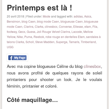
Printemps est là !
20 avril 2018 | Filed under:
Mode
and tagged with:
adidas
,
Asics
,
Bensimon
,
blog Caen
,
blog mode Caen
,
blogueuse Caen
,
blogueuse
mode Caen
,
Clarins
,
Clarks
,
clinesbox
,
Converse
,
Ellesse
,
etam
,
Fila
,
footway
,
Geox
,
Guess
,
Joli Rouge Velvet Clarins
,
Lacoste
,
Mellow
Yellow
,
Nike
,
Puma
,
Reebok
,
robe rouge en dentelles Etam
,
sandales à
talons Clarks
,
Scholl
,
Steve Madden
,
Superga
,
Tamaris
,
Timberland
,
UGG
Avec ma copine blogueuse Céline du blog
clinesbox
,
nous avons profité de quelques rayons de soleil
printaniers pour shooter un look. Je le voulais
féminin, printanier et coloré.
Côté maquillage…