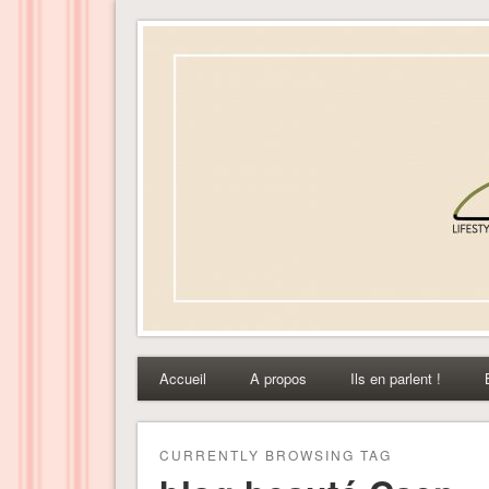
Dress-ing – Blog lifest
Accueil
A propos
Ils en parlent !
CURRENTLY BROWSING TAG