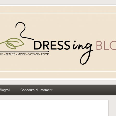
yle beauté mode à Caen
Blogroll
Concours du moment