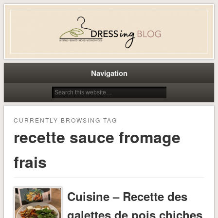
Dress-ing – Blog lifestyle beauté
mode à Caen
Navigation
CURRENTLY BROWSING TAG
recette sauce fromage
frais
Cuisine – Recette des
galettes de pois chiches