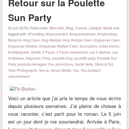
Retour sur la Poulette
Sun Party
22 juin 2018 | Filed under:
Bien-être
,
Blog
,
Cuisine
,
Lifestyle
,
Mode
and
tagged with:
#FoodItaly
,
#ilpazzoevent
,
#mapacheshoes
,
#myfooditaly
,
Baranne
,
blog Caen
,
blog lifestyle
,
blog lifestyle Caen
,
blogueuse Caen
,
blogueuse lifestyle
,
blogueuse lifestyle Caen
,
bons plans
,
codes promo
,
fooditalyparis
,
Gilette
,
Il Pazzo
,
Il Pazzo evenement
,
Les 2 Vaches
,
Les
Antillaises
,
Mapache
,
Paris
,
poulette blog
,
poulette party
,
Poulette Sun
Party
,
produits ménagers You
,
promotions
,
Santé Verte
,
Stella & Dot
,
Tode Photographe
,
Venus
,
Venus Gilette
,
You
,
You puissant
naturellement
Voici un article que j’ai pris le temps de vous écrire
depuis plusieurs semaines. J’ai pleins de choses à
vous raconter, c’est parti pour le roman. Le 5 juin
est un jour dont je me souviendrai. Arrivée à Paris,