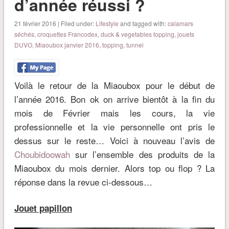
d’année réussi ?
21 février 2016 | Filed under:
Lifestyle
and tagged with:
calamars
séchés
,
croquettes Francodex
,
duck & vegetables topping
,
jouets
DUVO
,
Miaoubox janvier 2016
,
topping
,
tunnel
Voilà le retour de la Miaoubox pour le début de
l’année 2016. Bon ok on arrive bientôt à la fin du
mois de Février mais les cours, la vie
professionnelle et la vie personnelle ont pris le
dessus sur le reste… Voici à nouveau l’avis de
Choubidoowah
sur l’ensemble des produits de la
Miaoubox du mois dernier. Alors top ou flop ? La
réponse dans la revue ci-dessous…
Jouet papillon