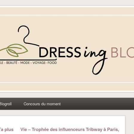
yle beauté mode à Caen
Blogroll
Concours du moment
’a plus
Vie – Trophée des influenceurs Tribway à Paris,