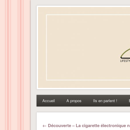
Dress-ing – Blog lifest
Accueil
A propos
Ils en parlent !
← Découverte – La cigarette électronique n