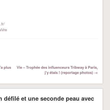
fr/
uiVre
’a plus
Vie – Trophée des influenceurs Tribway à Paris,
j’y étais ! (reportage photos) →
 défilé et une seconde peau avec