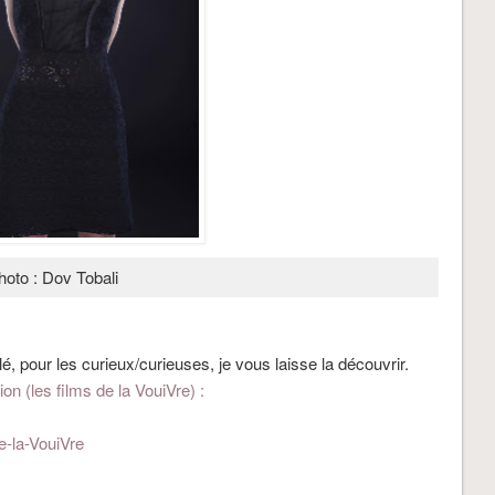
hoto : Dov Tobali
lé, pour les curieux/curieuses, je vous laisse la découvrir.
on (les films de la VouiVre) :
e-la-VouiVre