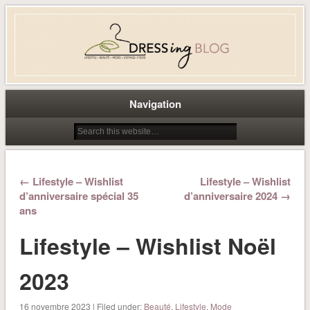
Dress-ing – Blog lifestyle beauté
mode à Caen
Navigation
← Lifestyle – Wishlist
Lifestyle – Wishlist
d’anniversaire spécial 35
d’anniversaire 2024 →
ans
Lifestyle – Wishlist Noël
2023
16 novembre 2023 | Filed under:
Beauté
,
Lifestyle
,
Mode