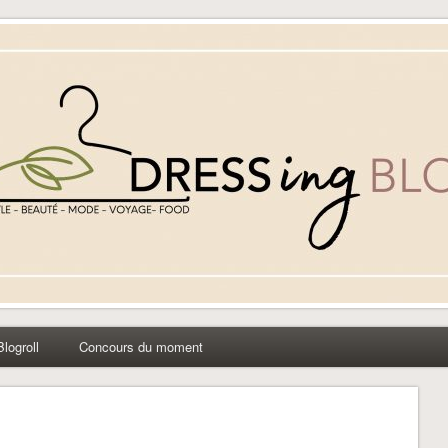
yle beauté mode à Caen
Blogroll
Concours du moment