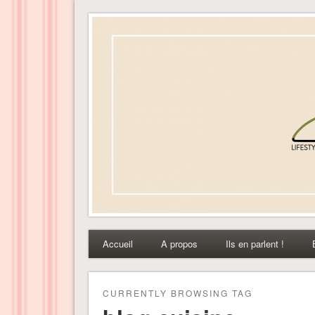
Dress-ing – Blog lifest
Accueil
A propos
Ils en parlent !
CURRENTLY BROWSING TAG